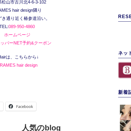
松山市古川北4-6-3-102
AMES hair design隣り
RES
ずき通り近く椿参道沿い。
TEL:
089-950-4860
ホームページ
ッパーNET予約&クーポン
ネッ
Hairは、こちらから↓
RAMES hair design
新着
Facebook
人気のblog