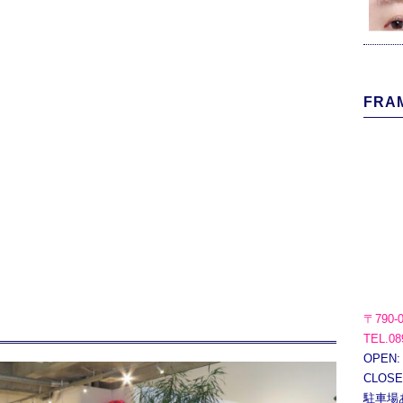
FRAM
〒790-
TEL.08
OPEN:
CLOS
駐車場