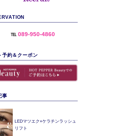
ERVATION
℡
089-950-4860
ト予約＆クーポン
記事
LEDマツエク×ケラチンラッシュ
リフト