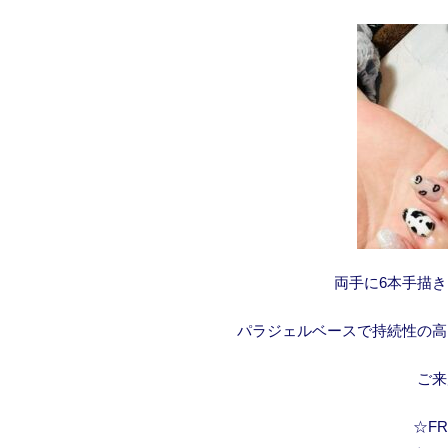
両手に6本手描
パラジェルベースで持続性の高
ご来
☆FRA