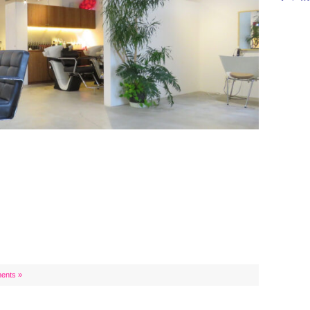
ents »