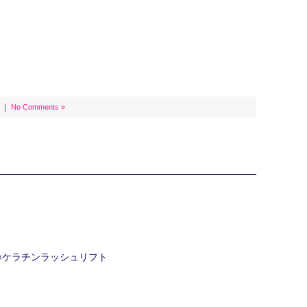
｜
No Comments »
ク×ケラチンラッシュリフト