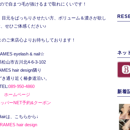
ので自まつ毛が抜けるまで取れにくいです！
RES
、目元をぱっちりさせたい方、ボリューム＆濃さが欲し
は、せひご体感ください♪
まのご来店心よりお待ちしております！
ネッ
MES eyelash & nail☆
松山市古川北4-6-3-102
AMES hair design隣り
ずき通り近く椿参道沿い。
TEL:
089-950-4860
新着
ホームページ
ッパーNET予約&クーポン
Hairは、こちらから↓
RAMES hair design