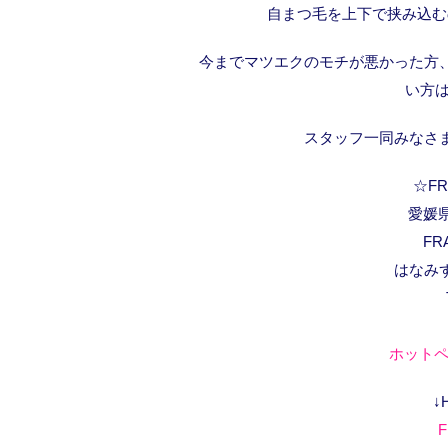
自まつ毛を上下で挟み込む
今までマツエクのモチが悪かった方
い方
スタッフ一同みなさ
☆FRA
愛媛県
FR
はなみ
ホットペ
↓
F