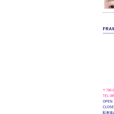
FRAM
〒790-
TEL.08
OPEN:
CLOS
駐車場