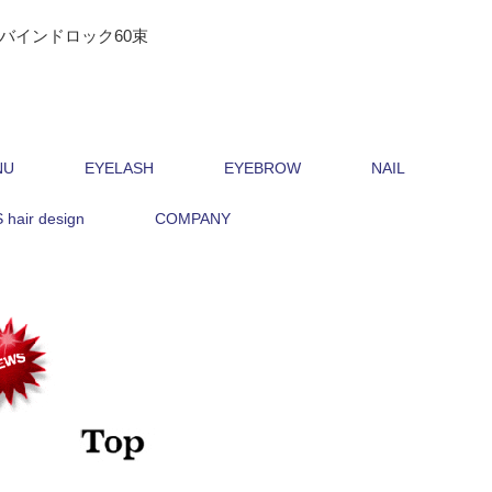
バインドロック60束
NU
EYELASH
EYEBROW
NAIL
hair design
COMPANY