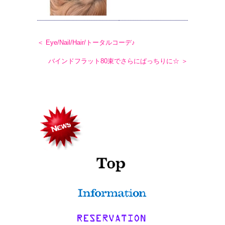
＜ Eye/Nail/Hair/トータルコーデ♪
バインドフラット80束でさらにぱっちりに☆ ＞