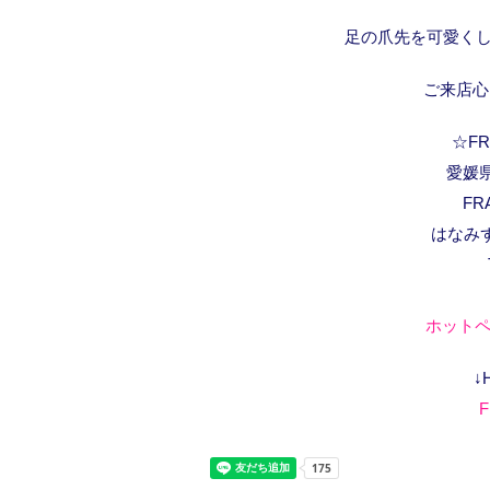
足の爪先を可愛くし
ご来店心
☆FRA
愛媛県
FR
はなみ
ホットペ
↓
F