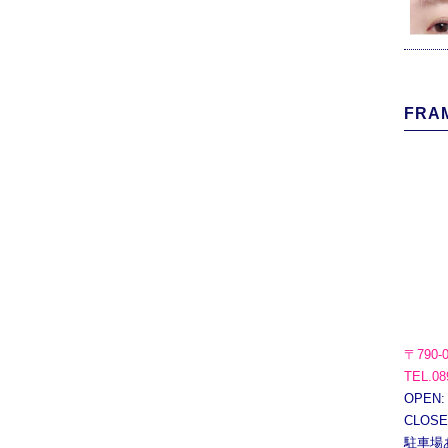
FRAM
〒790-
TEL.08
OPEN:
CLOS
駐車場