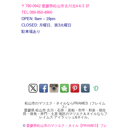
〒790-0942 愛媛県松山市古川北4-6-3 1F
TEL.089-950-4860
OPEN: 9am – 19pm
CLOSED: 月曜日、第3火曜日
駐車場あり
松山市のマツエク・ネイルならFRAMES（フレイム
ス）
愛媛県 松山市 古川・石井・居相・市坪・和泉・朝生
田・保免・井門・土居 地区のマツエク＆ネイルならフ
レイムス アイラッシュ&ネイル。
©
愛媛県松山市のマツエク・ネイル【FRAMES】フレ