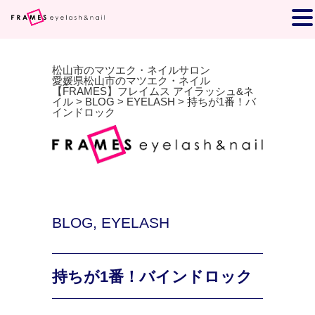
松山市のマツエク・ネイルサロン
愛媛県松山市のマツエク・ネイル
【FRAMES】フレイムス アイラッシュ&ネ
イル
>
BLOG
>
EYELASH
>
持ちが1番！バ
インドロック
BLOG
,
EYELASH
持ちが1番！バインドロック