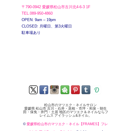
〒790-0942 愛媛県松山市古川北4-6-3 1F
TEL.089-950-4860
OPEN: 9am – 19pm
CLOSED: 月曜日、第3火曜日
駐車場あり
松山市のマツエク・ネイルサロン
愛媛県 松山市 古川・石井・居相・市坪・和泉・朝生
田・保免・井門・土居 地区のマツエク＆ネイルならフ
レイムス アイラッシュ&ネイル。
©
愛媛県松山市のマツエク・ネイル【FRAMES】フレ