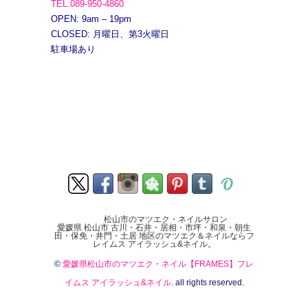
TEL.089-950-4860
OPEN: 9am – 19pm
CLOSED: 月曜日、第3火曜日
駐車場あり
松山市のマツエク・ネイルサロン
愛媛県 松山市 古川・石井・居相・市坪・和泉・朝生
田・保免・井門・土居 地区のマツエク＆ネイルならフ
レイムス アイラッシュ&ネイル。
©
愛媛県松山市のマツエク・ネイル【FRAMES】フレ
イムス アイラッシュ&ネイル
. all rights reserved.