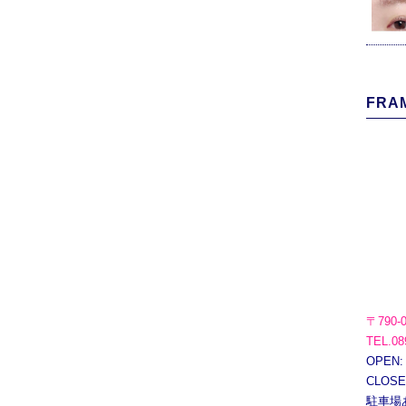
FRAM
〒790-
TEL.08
OPEN:
CLOS
駐車場