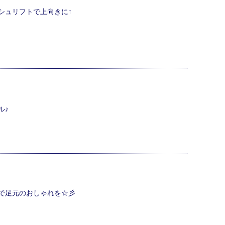
シュリフトで上向きに↑
ル♪
で足元のおしゃれを☆彡