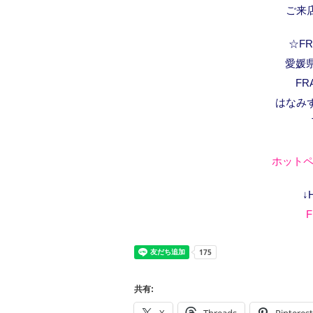
ご来
☆FRA
愛媛県
FR
はなみ
ホットペ
↓
F
共有: