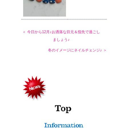
＜ 今日から12月♪お洒落な目元＆指先で過ごし
ましょう♪
冬のイメージにネイルチェンジ♪ ＞