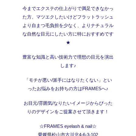
今までエクステの仕上がりで満足できなかっ
た方、マツエクしたいけどフラットラッシュ
より自まつ毛負担を少なく、よりナチュラル
な自然な目元にしたい方に特におすすめです
★
豊富な知識と高い技術力で理想の目元を演出
します♪
「モチが悪い/派手にはなりたくない」とい
ったお悩みをお持ちの方はFRAMESへ♪
お目元/雰囲気/なりたいイメージからぴった
りのデザインをご提案させて頂きます！
☆FRAMES eyelash & nail☆
愛媛県松山市古川北4-6-3-102