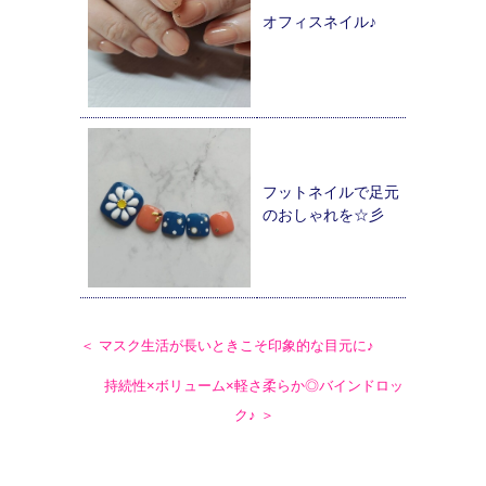
オフィスネイル♪
フットネイルで足元
のおしゃれを☆彡
＜ マスク生活が長いときこそ印象的な目元に♪
持続性×ボリューム×軽さ柔らか◎バインドロッ
ク♪ ＞