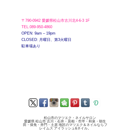
〒790-0942 愛媛県松山市古川北4-6-3 1F
TEL.089-950-4860
OPEN: 9am – 19pm
CLOSED: 月曜日、第3火曜日
駐車場あり
松山市のマツエク・ネイルサロン
愛媛県 松山市 古川・石井・居相・市坪・和泉・朝生
田・保免・井門・土居 地区のマツエク＆ネイルならフ
レイムス アイラッシュ&ネイル。