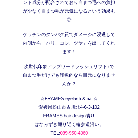
ント成分が配合されており自まつ毛への負担
が少なく自まつ毛が元気になるという効果も
◎
ケラチンのタンパク質でダメージに浸透して
内側から「ハリ、コシ、ツヤ」を出してくれ
ます！
次世代印象アップワードラッシュリフト↑で
自まつ毛だけでも印象的なら目元になりませ
んか？
☆FRAMES eyelash & nail☆
愛媛県松山市古川北4-6-3-102
FRAMES hair design隣り
はなみずき通り近く椿参道沿い。
TEL:
089-950-4860