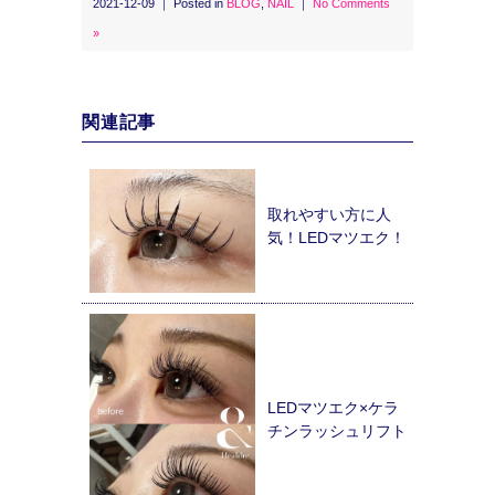
2021-12-09 ｜ Posted in
BLOG
,
NAIL
｜
No Comments
»
関連記事
取れやすい方に人
気！LEDマツエク！
LEDマツエク×ケラ
チンラッシュリフト