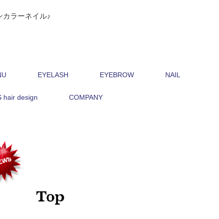
ンカラーネイル♪
NU
EYELASH
EYEBROW
NAIL
hair design
COMPANY