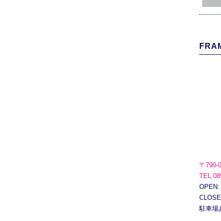
FRAM
〒790-
TEL.08
OPEN:
CLOS
駐車場