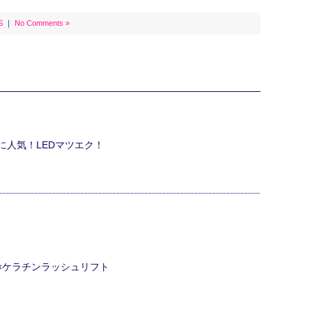
S
｜
No Comments »
に人気！LEDマツエク！
ク×ケラチンラッシュリフト