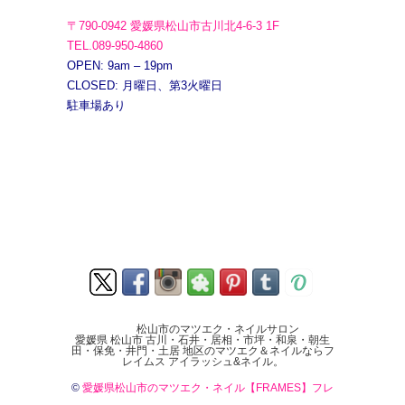
〒790-0942 愛媛県松山市古川北4-6-3 1F
TEL.089-950-4860
OPEN: 9am – 19pm
CLOSED: 月曜日、第3火曜日
駐車場あり
松山市のマツエク・ネイルサロン
愛媛県 松山市 古川・石井・居相・市坪・和泉・朝生
田・保免・井門・土居 地区のマツエク＆ネイルならフ
レイムス アイラッシュ&ネイル。
©
愛媛県松山市のマツエク・ネイル【FRAMES】フレ