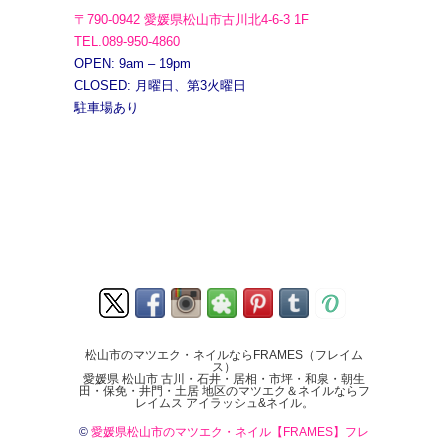
〒790-0942 愛媛県松山市古川北4-6-3 1F
TEL.089-950-4860
OPEN: 9am – 19pm
CLOSED: 月曜日、第3火曜日
駐車場あり
松山市のマツエク・ネイルならFRAMES（フレイム
ス）
愛媛県 松山市 古川・石井・居相・市坪・和泉・朝生
田・保免・井門・土居 地区のマツエク＆ネイルならフ
レイムス アイラッシュ&ネイル。
©
愛媛県松山市のマツエク・ネイル【FRAMES】フレ