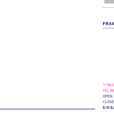
FRAM
〒790-
TEL.08
OPEN:
CLOS
駐車場