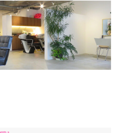
ents »