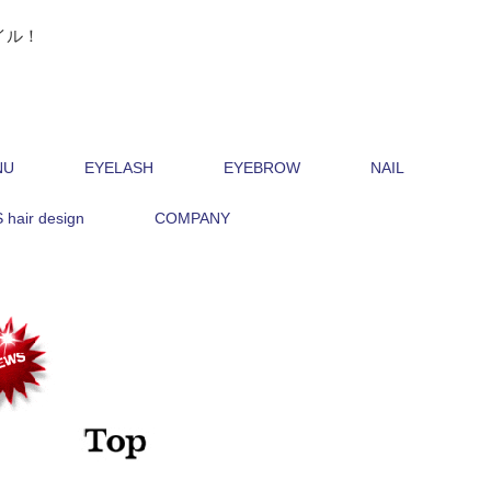
イル！
NU
EYELASH
EYEBROW
NAIL
hair design
COMPANY