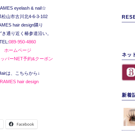
MES eyelash & nail☆
松山市古川北4-6-3-102
RES
AMES hair design隣り
ずき通り近く椿参道沿い。
TEL:
089-950-4860
ホームページ
ネッ
ッパーNET予約&クーポン
Hairは、こちらから↓
RAMES hair design
新着
Facebook