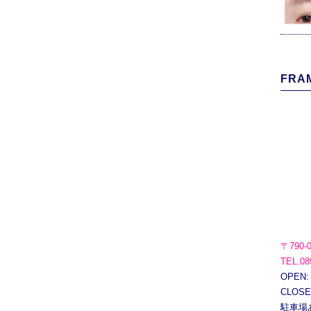
FRAM
〒790-
TEL.08
OPEN:
CLOS
駐車場