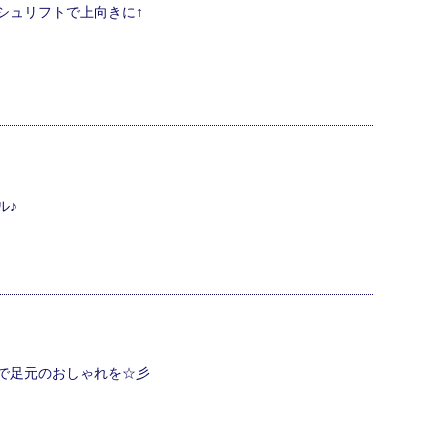
シュリフトで上向きに↑
ル♪
で足元のおしゃれを☆彡