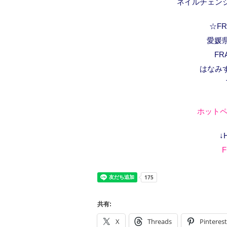
ネイルチェン
☆FRA
愛媛県
FR
はなみ
ホットペ
↓
F
共有:
X
Threads
Pinterest