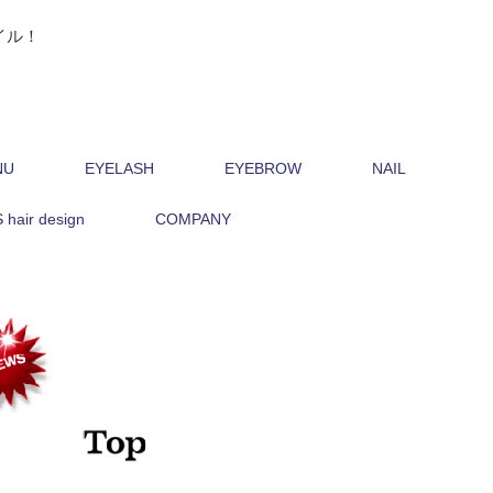
イル！
NU
EYELASH
EYEBROW
NAIL
hair design
COMPANY