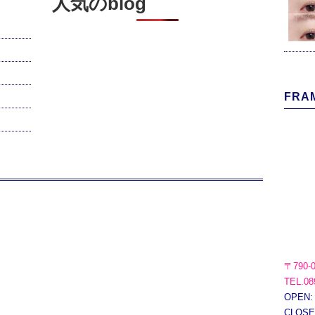
人気のblog
FRAM
〒790-
TEL.08
OPEN:
CLOS