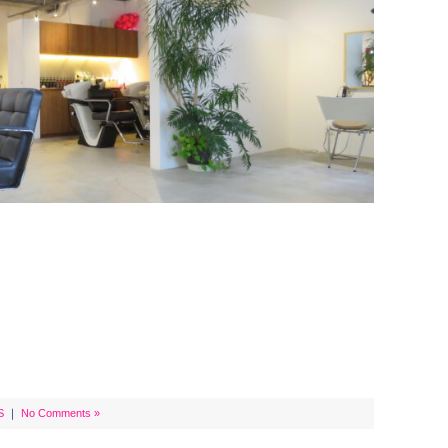
S
｜
No Comments »