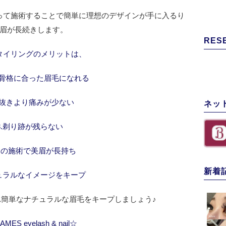
って施術することで簡単に理想のデザインが手に入るり
眉が長続きします。
RES
タイリングのメリットは、
の骨格に合った眉毛になれる
毛抜きより痛みが少ない
ネッ
3.剃り跡が残らない
1回の施術で美眉が長持ち
新着
チュラルなイメージをキープ
簡単なナチュラルな眉毛をキープしましょう♪
MES eyelash & nail☆