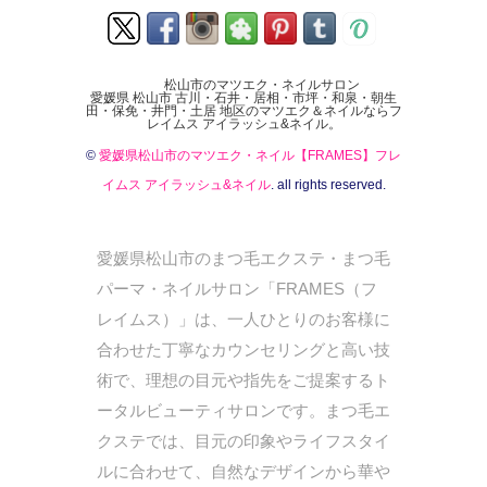
松山市のマツエク・ネイルサロン
愛媛県 松山市 古川・石井・居相・市坪・和泉・朝生
田・保免・井門・土居 地区のマツエク＆ネイルならフ
レイムス アイラッシュ&ネイル。
©
愛媛県松山市のマツエク・ネイル【FRAMES】フレ
イムス アイラッシュ&ネイル
. all rights reserved.
愛媛県松山市のまつ毛エクステ・まつ毛
パーマ・ネイルサロン「FRAMES（フ
レイムス）」は、一人ひとりのお客様に
合わせた丁寧なカウンセリングと高い技
術で、理想の目元や指先をご提案するト
ータルビューティサロンです。まつ毛エ
クステでは、目元の印象やライフスタイ
ルに合わせて、自然なデザインから華や