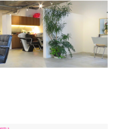
ents »