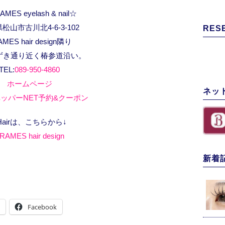
MES eyelash & nail☆
松山市古川北4-6-3-102
RES
AMES hair design隣り
ずき通り近く椿参道沿い。
TEL:
089-950-4860
ホームページ
ネッ
ッパーNET予約&クーポン
Hairは、こちらから↓
RAMES hair design
新着
Facebook