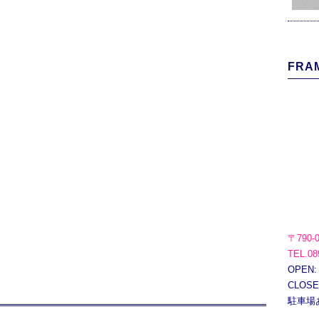
FRAM
〒790-
TEL.08
OPEN:
CLOS
駐車場