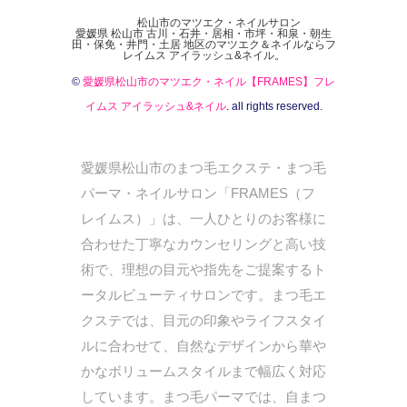
松山市のマツエク・ネイルサロン
愛媛県 松山市 古川・石井・居相・市坪・和泉・朝生
田・保免・井門・土居 地区のマツエク＆ネイルならフ
レイムス アイラッシュ&ネイル。
©
愛媛県松山市のマツエク・ネイル【FRAMES】フレ
イムス アイラッシュ&ネイル
. all rights reserved.
愛媛県松山市のまつ毛エクステ・まつ毛
パーマ・ネイルサロン「FRAMES（フ
レイムス）」は、一人ひとりのお客様に
合わせた丁寧なカウンセリングと高い技
術で、理想の目元や指先をご提案するト
ータルビューティサロンです。まつ毛エ
クステでは、目元の印象やライフスタイ
ルに合わせて、自然なデザインから華や
かなボリュームスタイルまで幅広く対応
しています。まつ毛パーマでは、自まつ