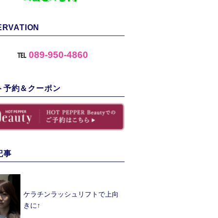
ERVATION
℡
089-950-4860
ト予約＆クーポン
記事
ケラチンラッシュリフトで上向
きに↑