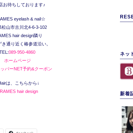
店お待ちしております♪
RES
MES eyelash & nail☆
松山市古川北4-6-3-102
AMES hair design隣り
ずき通り近く椿参道沿い。
TEL:
089-950-4860
ネッ
ホームページ
ッパーNET予約&クーポン
Hairは、こちらから↓
RAMES hair design
新着