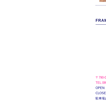
FRAM
〒790-
TEL.08
OPEN:
CLOS
駐車場