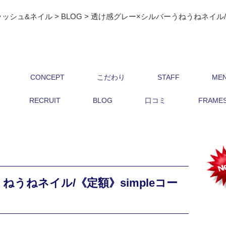
ラッシュ&ネイル
>
BLOG
>
透け感グレー×シルバーうねうねネイル/《
CONCEPT
こだわり
STAFF
ME
RECRUIT
BLOG
口コミ
FRAMES 
うねネイル/《定額》simpleコー