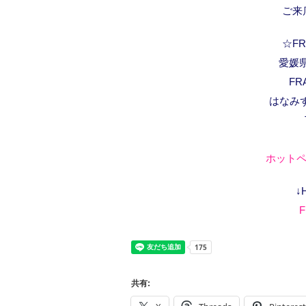
ご来
☆FRA
愛媛県
FR
はなみ
ホットペ
↓
F
共有: