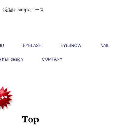
定額》simpleコース
NU
EYELASH
EYEBROW
NAIL
hair design
COMPANY