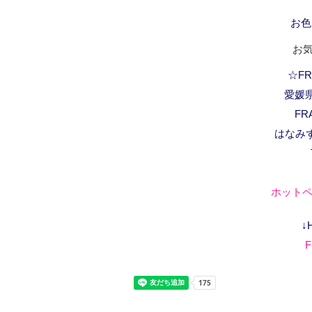
お色
お
☆FRA
愛媛県
FR
はなみ
ホットペ
↓
F