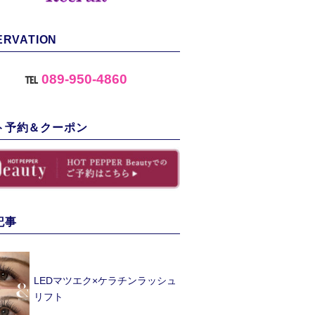
ERVATION
℡
089-950-4860
ト予約＆クーポン
記事
LEDマツエク×ケラチンラッシュ
リフト