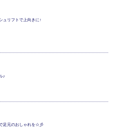
シュリフトで上向きに↑
ル♪
で足元のおしゃれを☆彡