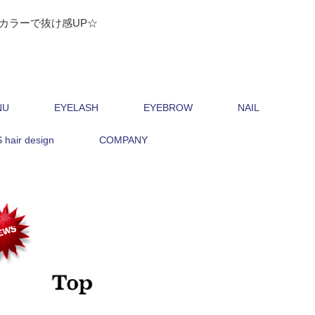
カラーで抜け感UP☆
NU
EYELASH
EYEBROW
NAIL
hair design
COMPANY