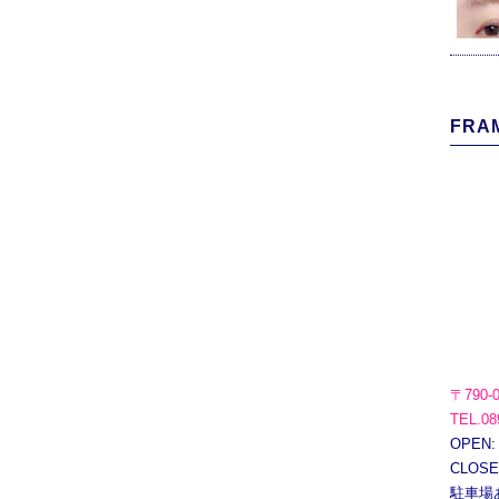
FRAM
〒790-
TEL.08
OPEN:
CLOS
駐車場