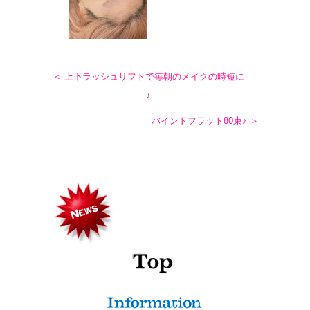
＜ 上下ラッシュリフトで毎朝のメイクの時短に
♪
バインドフラット80束♪ ＞