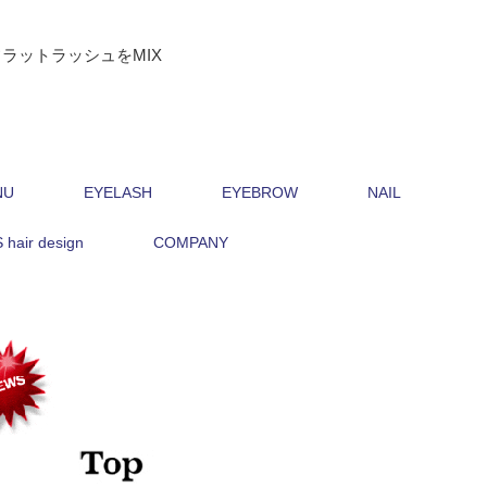
ラットラッシュをMIX
NU
EYELASH
EYEBROW
NAIL
hair design
COMPANY