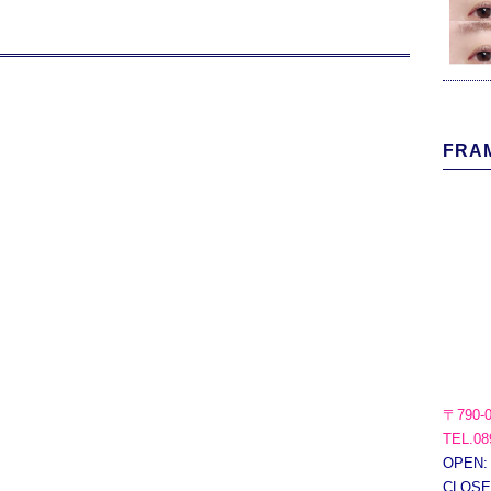
FRAM
〒790-
TEL.08
OPEN:
CLOS