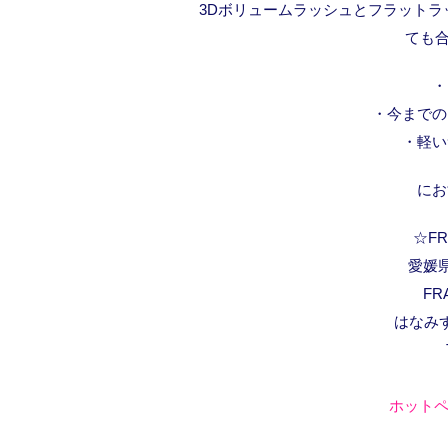
3Dボリュームラッシュとフラットラ
ても
・
・今までの
・軽い
にお
☆FRA
愛媛県
FR
はなみ
ホットペ