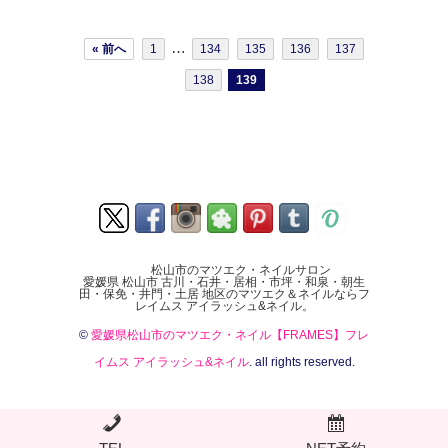
…
« 前へ
1
134
135
136
137
138
139
松山市のマツエク・ネイルサロン
愛媛県 松山市 古川・石井・居相・市坪・和泉・朝生
田・保免・井門・土居 地区のマツエク＆ネイルならフ
レイムス アイラッシュ&ネイル。
©
愛媛県松山市のマツエク・ネイル【FRAMES】フレ
イムス アイラッシュ&ネイル
. all rights reserved.