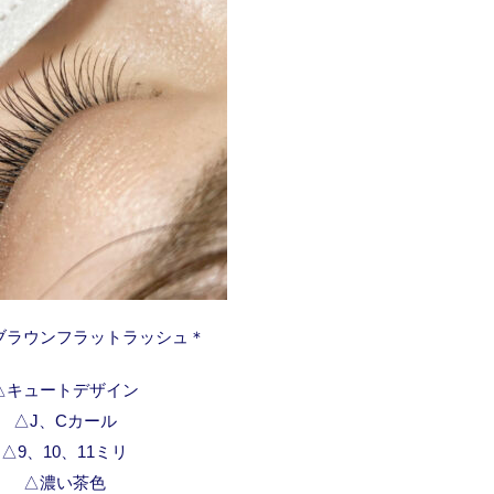
ブラウンフラットラッシュ＊
△キュートデザイン
△J、Cカール
△9、10、11ミリ
△濃い茶色