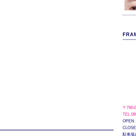
FRAM
〒790-
TEL.08
OPEN:
CLOS
駐車場