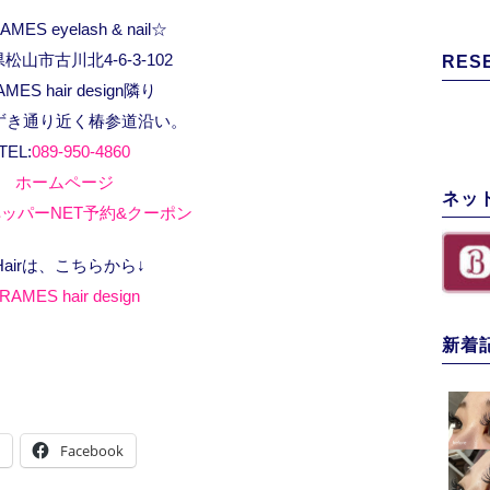
MES eyelash & nail☆
松山市古川北4-6-3-102
RES
AMES hair design隣り
ずき通り近く椿参道沿い。
TEL:
089-950-4860
ホームページ
ネッ
ッパーNET予約&クーポン
Hairは、こちらから↓
RAMES hair design
新着
Facebook