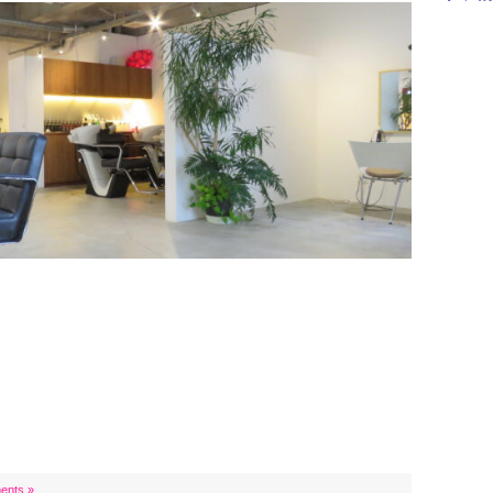
ents »