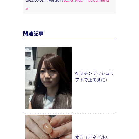
2021-05-02 ｜ Posted in
BLOG
,
NAIL
｜
No Comments
»
関連記事
ケラチンラッシュリ
フトで上向きに↑
オフィスネイル♪