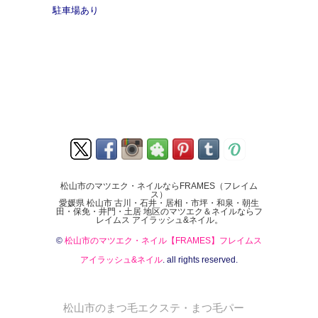
駐車場あり
松山市のマツエク・ネイルならFRAMES（フレイム
ス）
愛媛県 松山市 古川・石井・居相・市坪・和泉・朝生
田・保免・井門・土居 地区のマツエク＆ネイルならフ
レイムス アイラッシュ&ネイル。
©
松山市のマツエク・ネイル【FRAMES】フレイムス
アイラッシュ&ネイル
. all rights reserved.
松山市のまつ毛エクステ・まつ毛パー